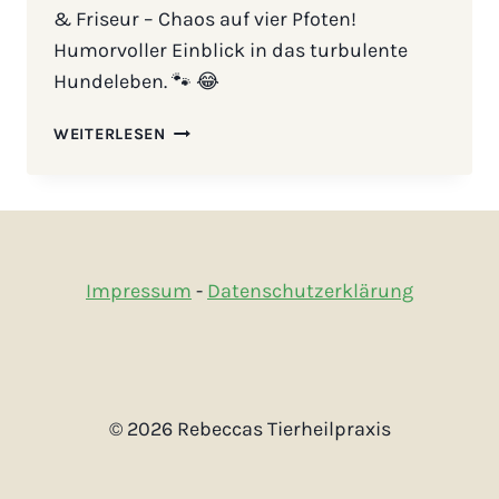
& Friseur – Chaos auf vier Pfoten!
Humorvoller Einblick in das turbulente
Hundeleben. 🐾 😂
FINJAS
WEITERLESEN
TAGEBUCH
–
DRAMA
AUF
VIER
PFOTEN
Impressum
-
Datenschutzerklärung
© 2026 Rebeccas Tierheilpraxis