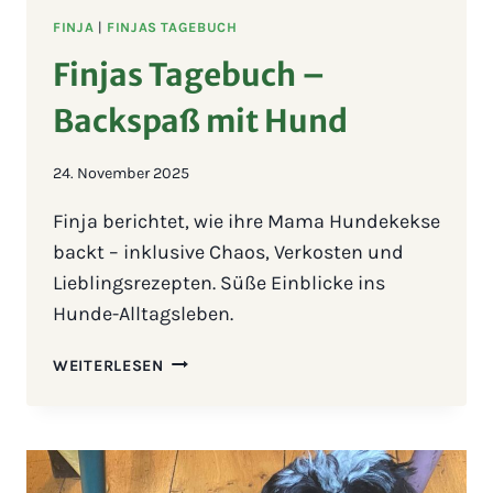
FINJA
|
FINJAS TAGEBUCH
Finjas Tagebuch –
Backspaß mit Hund
24. November 2025
Finja berichtet, wie ihre Mama Hundekekse
backt – inklusive Chaos, Verkosten und
Lieblingsrezepten. Süße Einblicke ins
Hunde-Alltagsleben.
FINJAS
WEITERLESEN
TAGEBUCH
–
BACKSPASS M
IT H
UND