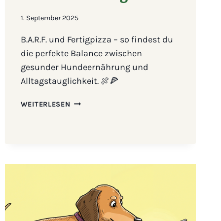
1. September 2025
B.A.R.F. und Fertigpizza – so findest du
die perfekte Balance zwischen
gesunder Hundeernährung und
Alltagstauglichkeit. 🍖🍕
BARF
WEITERLESEN
UND
FERTIG
PIZZA