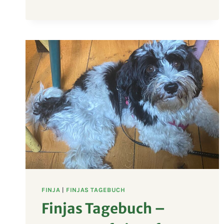
HUND
–
WENN’S
IM
BÄUCHLEIN
ZWICKT
UND
ZWACKT
FINJA
|
FINJAS TAGEBUCH
Finjas Tagebuch –