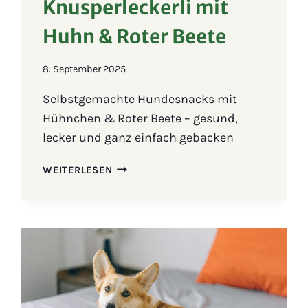
Knusperleckerli mit
Huhn & Roter Beete
8. September 2025
Selbstgemachte Hundesnacks mit
Hühnchen & Roter Beete – gesund,
lecker und ganz einfach gebacken
REZEPT:
WEITERLESEN
KNUSPERLECKERLI
MIT
HUHN
&
ROTER
BEETE