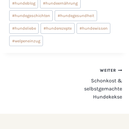
#
hundeblog
#
hundeernährung
#
hundegeschichten
#
hundegesundheit
#
hundeliebe
#
hunderezepte
#
hundewissen
#
welpeneinzug
Beitragsnavigation
WEITER
Schonkost &
selbstgemachte
Hundekekse