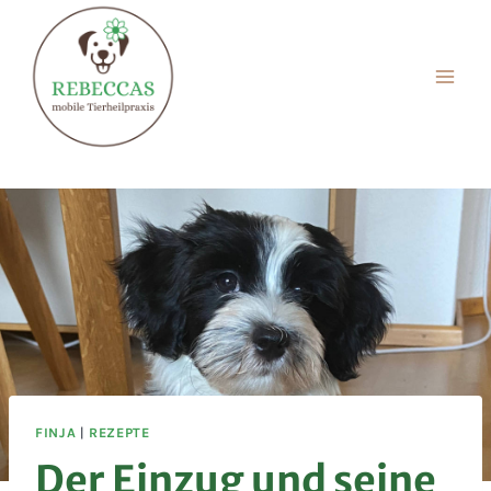
Zum
Inhalt
springen
FINJA
|
REZEPTE
Der Einzug und seine